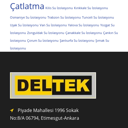
Çatlatma
Kilis Su İzolasyonu
Kırıkkale Su İzolasyonu
Osmaniye Su İzolasyonu
Trabzon Su İzolasyonu
Tunceli Su İzolasyonu
Uşak Su İzolasyonu
Van Su İzolasyonu
Yalova Su İzolasyonu
Yozgat Su
İzolasyonu
Zonguldak Su İzolasyonu
Çanakkale Su İzolasyonu
Çankırı Su
İzolasyonu
Çorum Su İzolasyonu
Şanlıurfa Su İzolasyonu
Şırnak Su
İzolasyonu
Piyade Mahallesi 1996 Sokak
No:8/A 0
6794,
Etimesgut-Ankara