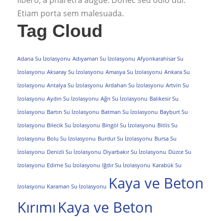
libero, a pharetra augue. Donec sed odio dui.
Etiam porta sem malesuada.
Tag Cloud
Adana Su İzolasyonu
Adıyaman Su İzolasyonu
Afyonkarahisar Su
İzolasyonu
Aksaray Su İzolasyonu
Amasya Su İzolasyonu
Ankara Su
İzolasyonu
Antalya Su İzolasyonu
Ardahan Su İzolasyonu
Artvin Su
İzolasyonu
Aydın Su İzolasyonu
Ağrı Su İzolasyonu
Balıkesir Su
İzolasyonu
Bartın Su İzolasyonu
Batman Su İzolasyonu
Bayburt Su
İzolasyonu
Bilecik Su İzolasyonu
Bingöl Su İzolasyonu
Bitlis Su
İzolasyonu
Bolu Su İzolasyonu
Burdur Su İzolasyonu
Bursa Su
İzolasyonu
Denizli Su İzolasyonu
Diyarbakır Su İzolasyonu
Düzce Su
İzolasyonu
Edirne Su İzolasyonu
Iğdır Su İzolasyonu
Karabük Su
Kaya ve Beton
İzolasyonu
Karaman Su İzolasyonu
Kırımı
Kaya ve Beton