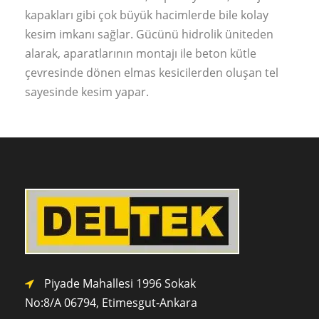
kapakları gibi çok büyük hacimlerde bile kolay
kesim imkanı sağlar. Gücünü hidrolik üniteden
alarak, aparatlarının montajı ile beton kütle
çevresinde dönen elmas kesicilerden oluşan tel
sayesinde kesim yapar.
Piyade Mahallesi 1996 Sokak
No:8/A 0
6794,
Etimesgut-Ankara