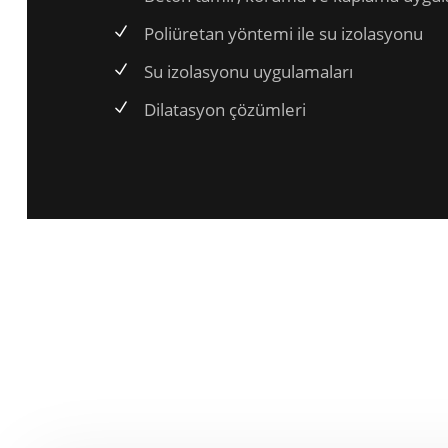
Poliüretan yöntemi ile su izolasyonu
Su izolasyonu uygulamaları
Dilatasyon çözümleri