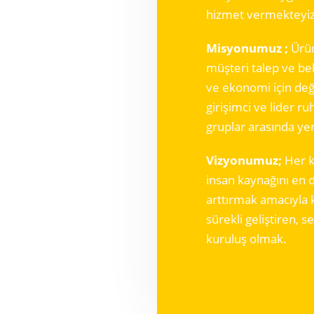
hizmet vermekteyiz
Misyonumuz ;
Ürün
müşteri talep ve bek
ve ekonomi için değe
girişimci ve lider ru
gruplar arasında ye
Vizyonumuz;
Her k
insan kaynağını en d
arttırmak amacıyla 
sürekli geliştiren, 
kuruluş olmak.