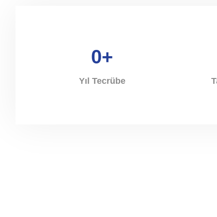
0
+
Yıl Tecrübe
T