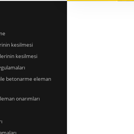
sme
rinin kesilmesi
erinin kesilmesi
uygulamaları
 ile betonarme eleman
eleman onarımları
ı
amaları