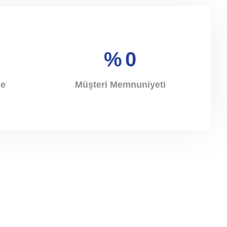
%
0
je
Müşteri Memnuniyeti