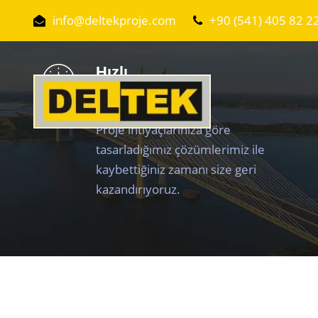
info@deltekproje.com
+90 (541) 405 82 2
Hızlı
Çözümler.
Proje ihtiyaçlarınıza göre
tasarladığımız çözümlerimiz ile
kaybettiğiniz zamanı size geri
kazandırıyoruz.