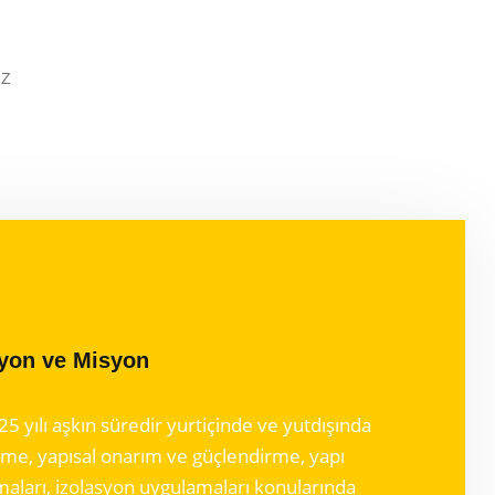
IZ
zyon ve Misyon
25 yılı aşkın süredir yurtiçinde ve yutdışında
me, yapısal onarım ve güçlendirme, yapı
maları, izolasyon uygulamaları konularında