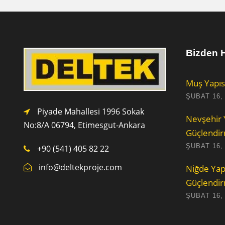
Bizden H
Muş Yapıs
ŞUBAT 16,
Piyade Mahallesi 1996 Sokak
Nevşehir 
No:8/A 0
6794,
Etimesgut-Ankara
Güçlendi
ŞUBAT 16,
+90 (541) 405 82 22
info@deltekproje.com
Niğde Yap
Güçlendi
ŞUBAT 16,