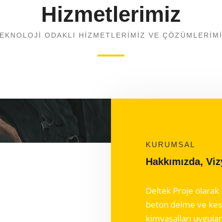
Hizmetlerimiz
EKNOLOJI ODAKLI HIZMETLERIMIZ VE ÇÖZÜMLERIM
KURUMSAL
Hakkımızda, Vi
Deltek Proje olarak 
beton delme ve kes
kimyasalları uygula