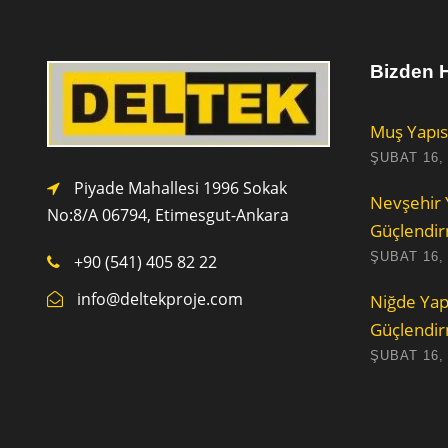
Bizden H
Muş Yapıs
ŞUBAT 16,
Piyade Mahallesi 1996 Sokak
Nevşehir 
No:8/A 0
6794,
Etimesgut-Ankara
Güçlendi
ŞUBAT 16,
+90 (541) 405 82 22
info@deltekproje.com
Niğde Yap
Güçlendi
ŞUBAT 16,