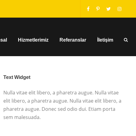
sal
Hizmetlerimiz
Referanslar
İletişim
Text Widget
Nulla vitae elit libero, a pharetra augue. Nulla vitae
elit libero, a pharetra augue. Nulla vitae elit libero, a
pharetra augue. Donec sed odio dui. Etiam porta
sem malesuada.