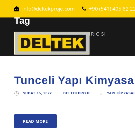
info@deltekproje.com
+90 (541) 405 82 2
Tag
TUNCELI SU YALITIMI YAPIŞTIRICISI
Tunceli Yapı Kimyasa
ŞUBAT 15, 2022
DELTEKPROJE
YAPI KIMYASA
READ MORE