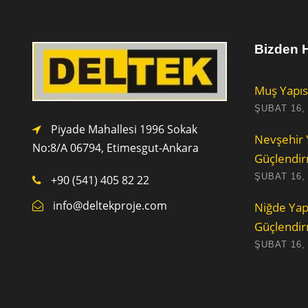
Bizden H
Muş Yapıs
ŞUBAT 16,
Piyade Mahallesi 1996 Sokak
Nevşehir 
No:8/A 0
6794,
Etimesgut-Ankara
Güçlendi
ŞUBAT 16,
+90 (541) 405 82 22
info@deltekproje.com
Niğde Yap
Güçlendi
ŞUBAT 16,