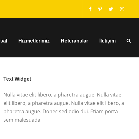
sal
Hizmetlerimiz
Referanslar
İletişim
Text Widget
Nulla vitae elit libero, a pharetra augue. Nulla vitae
elit libero, a pharetra augue. Nulla vitae elit libero, a
pharetra augue. Donec sed odio dui. Etiam porta
sem malesuada.