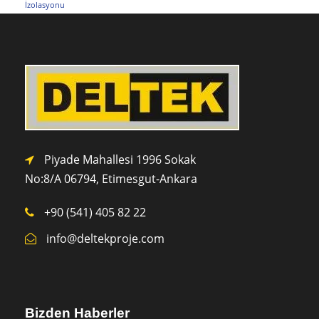
İzolasyonu
Piyade Mahallesi 1996 Sokak
No:8/A 0
6794,
Etimesgut-Ankara
+90 (541) 405 82 22
info@deltekproje.com
Bizden Haberler