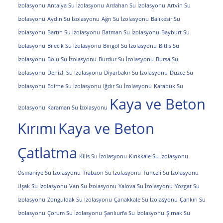
İzolasyonu
Antalya Su İzolasyonu
Ardahan Su İzolasyonu
Artvin Su
İzolasyonu
Aydın Su İzolasyonu
Ağrı Su İzolasyonu
Balıkesir Su
İzolasyonu
Bartın Su İzolasyonu
Batman Su İzolasyonu
Bayburt Su
İzolasyonu
Bilecik Su İzolasyonu
Bingöl Su İzolasyonu
Bitlis Su
İzolasyonu
Bolu Su İzolasyonu
Burdur Su İzolasyonu
Bursa Su
İzolasyonu
Denizli Su İzolasyonu
Diyarbakır Su İzolasyonu
Düzce Su
İzolasyonu
Edirne Su İzolasyonu
Iğdır Su İzolasyonu
Karabük Su
Kaya ve Beton
İzolasyonu
Karaman Su İzolasyonu
Kırımı
Kaya ve Beton
Çatlatma
Kilis Su İzolasyonu
Kırıkkale Su İzolasyonu
Osmaniye Su İzolasyonu
Trabzon Su İzolasyonu
Tunceli Su İzolasyonu
Uşak Su İzolasyonu
Van Su İzolasyonu
Yalova Su İzolasyonu
Yozgat Su
İzolasyonu
Zonguldak Su İzolasyonu
Çanakkale Su İzolasyonu
Çankırı Su
İzolasyonu
Çorum Su İzolasyonu
Şanlıurfa Su İzolasyonu
Şırnak Su