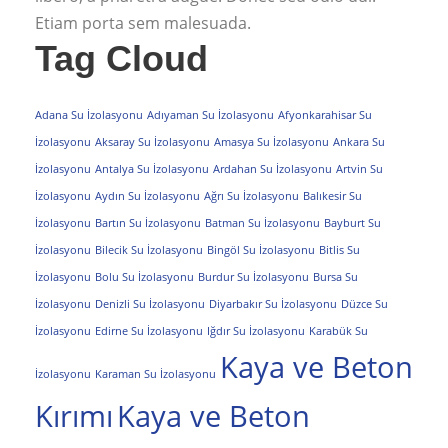
Etiam porta sem malesuada.
Tag Cloud
Adana Su İzolasyonu
Adıyaman Su İzolasyonu
Afyonkarahisar Su
İzolasyonu
Aksaray Su İzolasyonu
Amasya Su İzolasyonu
Ankara Su
İzolasyonu
Antalya Su İzolasyonu
Ardahan Su İzolasyonu
Artvin Su
İzolasyonu
Aydın Su İzolasyonu
Ağrı Su İzolasyonu
Balıkesir Su
İzolasyonu
Bartın Su İzolasyonu
Batman Su İzolasyonu
Bayburt Su
İzolasyonu
Bilecik Su İzolasyonu
Bingöl Su İzolasyonu
Bitlis Su
İzolasyonu
Bolu Su İzolasyonu
Burdur Su İzolasyonu
Bursa Su
İzolasyonu
Denizli Su İzolasyonu
Diyarbakır Su İzolasyonu
Düzce Su
İzolasyonu
Edirne Su İzolasyonu
Iğdır Su İzolasyonu
Karabük Su
Kaya ve Beton
İzolasyonu
Karaman Su İzolasyonu
Kırımı
Kaya ve Beton