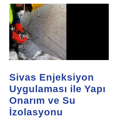
Sivas Enjeksiyon
Uygulaması ile Yapı
Onarım ve Su
İzolasyonu