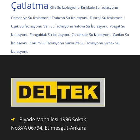
Çatlatma
Kilis Su İzolasyonu
Kırıkkale Su İzolasyonu
Osmaniye Su İzolasyonu
Trabzon Su İzolasyonu
Tunceli Su İzolasyonu
Uşak Su İzolasyonu
Van Su İzolasyonu
Yalova Su İzolasyonu
Yozgat Su
İzolasyonu
Zonguldak Su İzolasyonu
Çanakkale Su İzolasyonu
Çankırı Su
İzolasyonu
Çorum Su İzolasyonu
Şanlıurfa Su İzolasyonu
Şırnak Su
İzolasyonu
Piyade Mahallesi 1996 Sokak
No:8/A 0
6794,
Etimesgut-Ankara