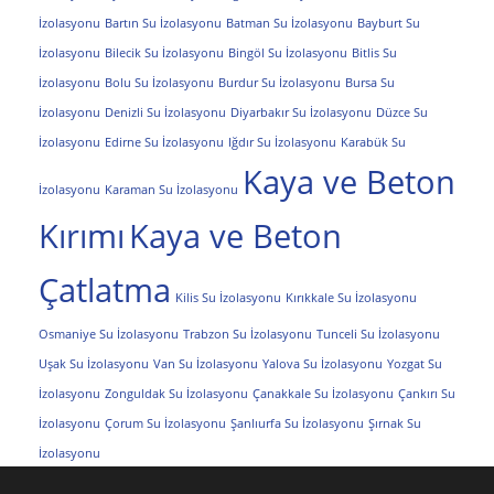
İzolasyonu
Bartın Su İzolasyonu
Batman Su İzolasyonu
Bayburt Su
İzolasyonu
Bilecik Su İzolasyonu
Bingöl Su İzolasyonu
Bitlis Su
İzolasyonu
Bolu Su İzolasyonu
Burdur Su İzolasyonu
Bursa Su
İzolasyonu
Denizli Su İzolasyonu
Diyarbakır Su İzolasyonu
Düzce Su
İzolasyonu
Edirne Su İzolasyonu
Iğdır Su İzolasyonu
Karabük Su
Kaya ve Beton
İzolasyonu
Karaman Su İzolasyonu
Kırımı
Kaya ve Beton
Çatlatma
Kilis Su İzolasyonu
Kırıkkale Su İzolasyonu
Osmaniye Su İzolasyonu
Trabzon Su İzolasyonu
Tunceli Su İzolasyonu
Uşak Su İzolasyonu
Van Su İzolasyonu
Yalova Su İzolasyonu
Yozgat Su
İzolasyonu
Zonguldak Su İzolasyonu
Çanakkale Su İzolasyonu
Çankırı Su
İzolasyonu
Çorum Su İzolasyonu
Şanlıurfa Su İzolasyonu
Şırnak Su
İzolasyonu