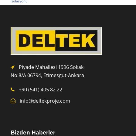
İzolasyonu
Piyade Mahallesi 1996 Sokak
No:8/A 0
6794,
Etimesgut-Ankara
+90 (541) 405 82 22
info@deltekproje.com
Bizden Haberler