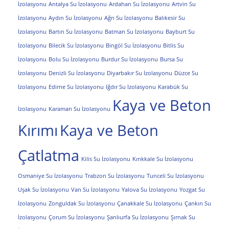
İzolasyonu
Antalya Su İzolasyonu
Ardahan Su İzolasyonu
Artvin Su
İzolasyonu
Aydın Su İzolasyonu
Ağrı Su İzolasyonu
Balıkesir Su
İzolasyonu
Bartın Su İzolasyonu
Batman Su İzolasyonu
Bayburt Su
İzolasyonu
Bilecik Su İzolasyonu
Bingöl Su İzolasyonu
Bitlis Su
İzolasyonu
Bolu Su İzolasyonu
Burdur Su İzolasyonu
Bursa Su
İzolasyonu
Denizli Su İzolasyonu
Diyarbakır Su İzolasyonu
Düzce Su
İzolasyonu
Edirne Su İzolasyonu
Iğdır Su İzolasyonu
Karabük Su
Kaya ve Beton
İzolasyonu
Karaman Su İzolasyonu
Kırımı
Kaya ve Beton
Çatlatma
Kilis Su İzolasyonu
Kırıkkale Su İzolasyonu
Osmaniye Su İzolasyonu
Trabzon Su İzolasyonu
Tunceli Su İzolasyonu
Uşak Su İzolasyonu
Van Su İzolasyonu
Yalova Su İzolasyonu
Yozgat Su
İzolasyonu
Zonguldak Su İzolasyonu
Çanakkale Su İzolasyonu
Çankırı Su
İzolasyonu
Çorum Su İzolasyonu
Şanlıurfa Su İzolasyonu
Şırnak Su