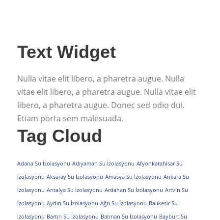
Text Widget
Nulla vitae elit libero, a pharetra augue. Nulla
vitae elit libero, a pharetra augue. Nulla vitae elit
libero, a pharetra augue. Donec sed odio dui.
Etiam porta sem malesuada.
Tag Cloud
Adana Su İzolasyonu
Adıyaman Su İzolasyonu
Afyonkarahisar Su
İzolasyonu
Aksaray Su İzolasyonu
Amasya Su İzolasyonu
Ankara Su
İzolasyonu
Antalya Su İzolasyonu
Ardahan Su İzolasyonu
Artvin Su
İzolasyonu
Aydın Su İzolasyonu
Ağrı Su İzolasyonu
Balıkesir Su
İzolasyonu
Bartın Su İzolasyonu
Batman Su İzolasyonu
Bayburt Su