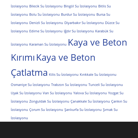
İzolasyonu
Bilecik Su İzolasyonu
Bingöl Su İzolasyonu
Bitlis Su
İzolasyonu
Bolu Su İzolasyonu
Burdur Su İzolasyonu
Bursa Su
İzolasyonu
Denizli Su İzolasyonu
Diyarbakır Su İzolasyonu
Düzce Su
İzolasyonu
Edirne Su İzolasyonu
Iğdır Su İzolasyonu
Karabük Su
Kaya ve Beton
İzolasyonu
Karaman Su İzolasyonu
Kırımı
Kaya ve Beton
Çatlatma
Kilis Su İzolasyonu
Kırıkkale Su İzolasyonu
Osmaniye Su İzolasyonu
Trabzon Su İzolasyonu
Tunceli Su İzolasyonu
Uşak Su İzolasyonu
Van Su İzolasyonu
Yalova Su İzolasyonu
Yozgat Su
İzolasyonu
Zonguldak Su İzolasyonu
Çanakkale Su İzolasyonu
Çankırı Su
İzolasyonu
Çorum Su İzolasyonu
Şanlıurfa Su İzolasyonu
Şırnak Su
İzolasyonu