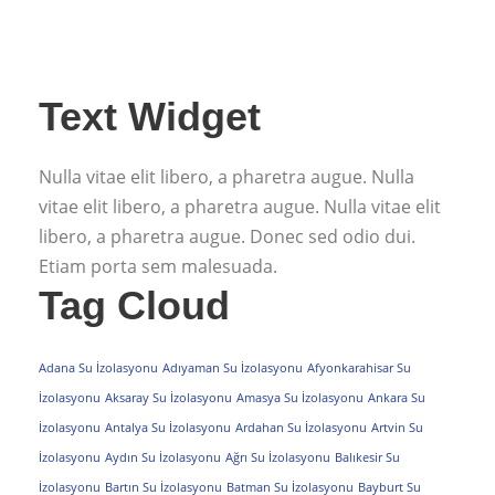
Text Widget
Nulla vitae elit libero, a pharetra augue. Nulla
vitae elit libero, a pharetra augue. Nulla vitae elit
libero, a pharetra augue. Donec sed odio dui.
Etiam porta sem malesuada.
Tag Cloud
Adana Su İzolasyonu
Adıyaman Su İzolasyonu
Afyonkarahisar Su
İzolasyonu
Aksaray Su İzolasyonu
Amasya Su İzolasyonu
Ankara Su
İzolasyonu
Antalya Su İzolasyonu
Ardahan Su İzolasyonu
Artvin Su
İzolasyonu
Aydın Su İzolasyonu
Ağrı Su İzolasyonu
Balıkesir Su
İzolasyonu
Bartın Su İzolasyonu
Batman Su İzolasyonu
Bayburt Su