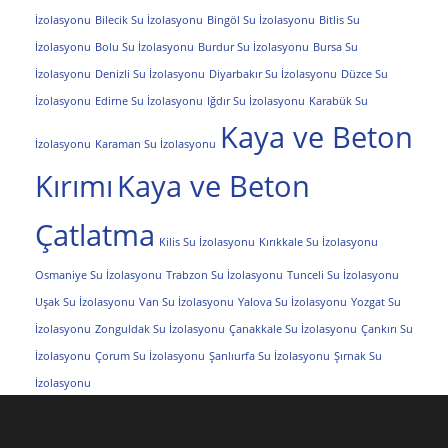
İzolasyonu
Bilecik Su İzolasyonu
Bingöl Su İzolasyonu
Bitlis Su
İzolasyonu
Bolu Su İzolasyonu
Burdur Su İzolasyonu
Bursa Su
İzolasyonu
Denizli Su İzolasyonu
Diyarbakır Su İzolasyonu
Düzce Su
İzolasyonu
Edirne Su İzolasyonu
Iğdır Su İzolasyonu
Karabük Su
Kaya ve Beton
İzolasyonu
Karaman Su İzolasyonu
Kırımı
Kaya ve Beton
Çatlatma
Kilis Su İzolasyonu
Kırıkkale Su İzolasyonu
Osmaniye Su İzolasyonu
Trabzon Su İzolasyonu
Tunceli Su İzolasyonu
Uşak Su İzolasyonu
Van Su İzolasyonu
Yalova Su İzolasyonu
Yozgat Su
İzolasyonu
Zonguldak Su İzolasyonu
Çanakkale Su İzolasyonu
Çankırı Su
İzolasyonu
Çorum Su İzolasyonu
Şanlıurfa Su İzolasyonu
Şırnak Su
İzolasyonu