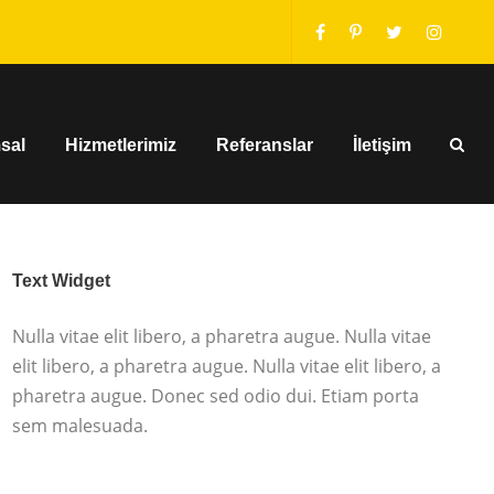
sal
Hizmetlerimiz
Referanslar
İletişim
Text Widget
Nulla vitae elit libero, a pharetra augue. Nulla vitae
elit libero, a pharetra augue. Nulla vitae elit libero, a
pharetra augue. Donec sed odio dui. Etiam porta
sem malesuada.