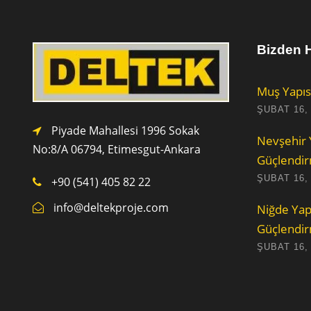
Bizden H
Muş Yapıs
ŞUBAT 16,
Piyade Mahallesi 1996 Sokak
Nevşehir 
No:8/A 0
6794,
Etimesgut-Ankara
Güçlendi
ŞUBAT 16,
+90 (541) 405 82 22
info@deltekproje.com
Niğde Yap
Güçlendi
ŞUBAT 16,