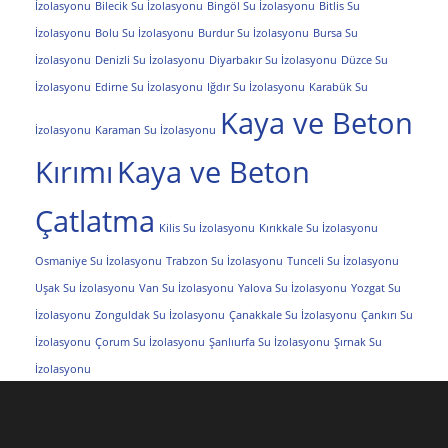
İzolasyonu
Bilecik Su İzolasyonu
Bingöl Su İzolasyonu
Bitlis Su
İzolasyonu
Bolu Su İzolasyonu
Burdur Su İzolasyonu
Bursa Su
İzolasyonu
Denizli Su İzolasyonu
Diyarbakır Su İzolasyonu
Düzce Su
İzolasyonu
Edirne Su İzolasyonu
Iğdır Su İzolasyonu
Karabük Su
Kaya ve Beton
İzolasyonu
Karaman Su İzolasyonu
Kırımı
Kaya ve Beton
Çatlatma
Kilis Su İzolasyonu
Kırıkkale Su İzolasyonu
Osmaniye Su İzolasyonu
Trabzon Su İzolasyonu
Tunceli Su İzolasyonu
Uşak Su İzolasyonu
Van Su İzolasyonu
Yalova Su İzolasyonu
Yozgat Su
İzolasyonu
Zonguldak Su İzolasyonu
Çanakkale Su İzolasyonu
Çankırı Su
İzolasyonu
Çorum Su İzolasyonu
Şanlıurfa Su İzolasyonu
Şırnak Su
İzolasyonu