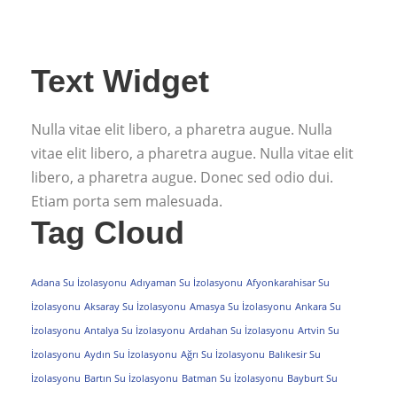
Text Widget
Nulla vitae elit libero, a pharetra augue. Nulla
vitae elit libero, a pharetra augue. Nulla vitae elit
libero, a pharetra augue. Donec sed odio dui.
Etiam porta sem malesuada.
Tag Cloud
Adana Su İzolasyonu
Adıyaman Su İzolasyonu
Afyonkarahisar Su
İzolasyonu
Aksaray Su İzolasyonu
Amasya Su İzolasyonu
Ankara Su
İzolasyonu
Antalya Su İzolasyonu
Ardahan Su İzolasyonu
Artvin Su
İzolasyonu
Aydın Su İzolasyonu
Ağrı Su İzolasyonu
Balıkesir Su
İzolasyonu
Bartın Su İzolasyonu
Batman Su İzolasyonu
Bayburt Su