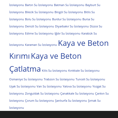
İzolasyonu
Bartın Su İzolasyonu
Batman Su İzolasyonu
Bayburt Su
İzolasyonu
Bilecik Su İzolasyonu
Bingöl Su İzolasyonu
Bitlis Su
İzolasyonu
Bolu Su İzolasyonu
Burdur Su İzolasyonu
Bursa Su
İzolasyonu
Denizli Su İzolasyonu
Diyarbakır Su İzolasyonu
Düzce Su
İzolasyonu
Edirne Su İzolasyonu
Iğdır Su İzolasyonu
Karabük Su
Kaya ve Beton
İzolasyonu
Karaman Su İzolasyonu
Kırımı
Kaya ve Beton
Çatlatma
Kilis Su İzolasyonu
Kırıkkale Su İzolasyonu
Osmaniye Su İzolasyonu
Trabzon Su İzolasyonu
Tunceli Su İzolasyonu
Uşak Su İzolasyonu
Van Su İzolasyonu
Yalova Su İzolasyonu
Yozgat Su
İzolasyonu
Zonguldak Su İzolasyonu
Çanakkale Su İzolasyonu
Çankırı Su
İzolasyonu
Çorum Su İzolasyonu
Şanlıurfa Su İzolasyonu
Şırnak Su
İzolasyonu