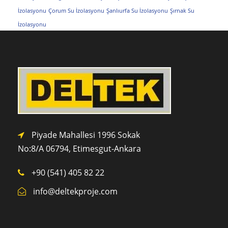
İzolasyonu
Çorum Su İzolasyonu
Şanlıurfa Su İzolasyonu
Şırnak Su
İzolasyonu
Piyade Mahallesi 1996 Sokak
No:8/A 0
6794,
Etimesgut-Ankara
+90 (541) 405 82 22
info@deltekproje.com