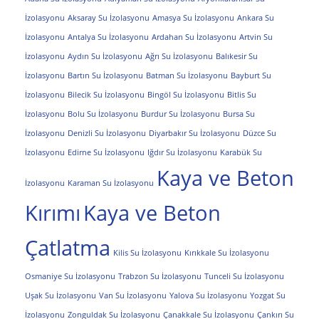
İzolasyonu
Aksaray Su İzolasyonu
Amasya Su İzolasyonu
Ankara Su
İzolasyonu
Antalya Su İzolasyonu
Ardahan Su İzolasyonu
Artvin Su
İzolasyonu
Aydın Su İzolasyonu
Ağrı Su İzolasyonu
Balıkesir Su
İzolasyonu
Bartın Su İzolasyonu
Batman Su İzolasyonu
Bayburt Su
İzolasyonu
Bilecik Su İzolasyonu
Bingöl Su İzolasyonu
Bitlis Su
İzolasyonu
Bolu Su İzolasyonu
Burdur Su İzolasyonu
Bursa Su
İzolasyonu
Denizli Su İzolasyonu
Diyarbakır Su İzolasyonu
Düzce Su
İzolasyonu
Edirne Su İzolasyonu
Iğdır Su İzolasyonu
Karabük Su
Kaya ve Beton
İzolasyonu
Karaman Su İzolasyonu
Kırımı
Kaya ve Beton
Çatlatma
Kilis Su İzolasyonu
Kırıkkale Su İzolasyonu
Osmaniye Su İzolasyonu
Trabzon Su İzolasyonu
Tunceli Su İzolasyonu
Uşak Su İzolasyonu
Van Su İzolasyonu
Yalova Su İzolasyonu
Yozgat Su
İzolasyonu
Zonguldak Su İzolasyonu
Çanakkale Su İzolasyonu
Çankırı Su