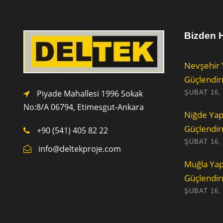
Bizden H
Nevşehir 
Güçlendi
Piyade Mahallesi 1996 Sokak
ŞUBAT 16,
No:8/A 0
6794,
Etimesgut-Ankara
Niğde Yap
Güçlendi
+90 (541) 405 82 22
ŞUBAT 16,
info@deltekproje.com
Muğla Yap
Güçlendi
ŞUBAT 16,