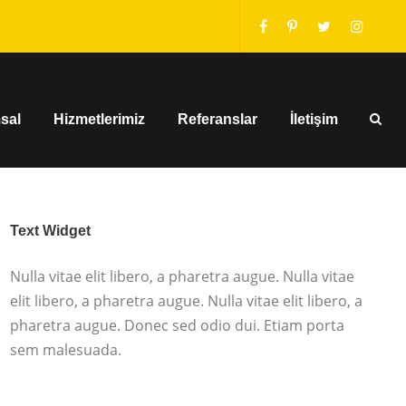
sal
Hizmetlerimiz
Referanslar
İletişim
Text Widget
Nulla vitae elit libero, a pharetra augue. Nulla vitae
elit libero, a pharetra augue. Nulla vitae elit libero, a
pharetra augue. Donec sed odio dui. Etiam porta
sem malesuada.