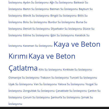
İzolasyonu
Aydın Su İzolasyonu
Ağrı Su İzolasyonu
Balıkesir Su
İzolasyonu
Bartın Su İzolasyonu
Batman Su İzolasyonu
Bayburt Su
İzolasyonu
Bilecik Su İzolasyonu
Bingöl Su İzolasyonu
Bitlis Su
İzolasyonu
Bolu Su İzolasyonu
Burdur Su İzolasyonu
Bursa Su
İzolasyonu
Denizli Su İzolasyonu
Diyarbakır Su İzolasyonu
Düzce Su
İzolasyonu
Edirne Su İzolasyonu
Iğdır Su İzolasyonu
Karabük Su
Kaya ve Beton
İzolasyonu
Karaman Su İzolasyonu
Kırımı
Kaya ve Beton
Çatlatma
Kilis Su İzolasyonu
Kırıkkale Su İzolasyonu
Osmaniye Su İzolasyonu
Trabzon Su İzolasyonu
Tunceli Su İzolasyonu
Uşak Su İzolasyonu
Van Su İzolasyonu
Yalova Su İzolasyonu
Yozgat Su
İzolasyonu
Zonguldak Su İzolasyonu
Çanakkale Su İzolasyonu
Çankırı Su
İzolasyonu
Çorum Su İzolasyonu
Şanlıurfa Su İzolasyonu
Şırnak Su
İzolasyonu