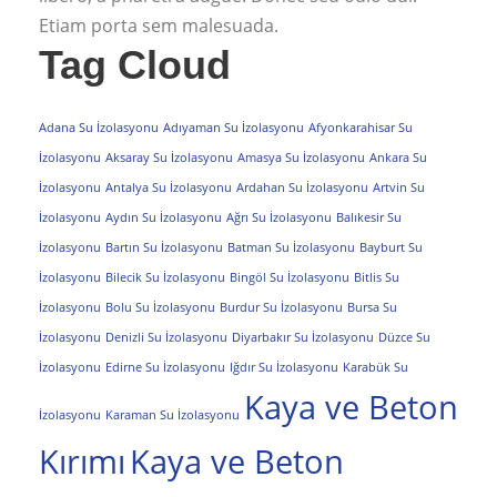
Etiam porta sem malesuada.
Tag Cloud
Adana Su İzolasyonu
Adıyaman Su İzolasyonu
Afyonkarahisar Su
İzolasyonu
Aksaray Su İzolasyonu
Amasya Su İzolasyonu
Ankara Su
İzolasyonu
Antalya Su İzolasyonu
Ardahan Su İzolasyonu
Artvin Su
İzolasyonu
Aydın Su İzolasyonu
Ağrı Su İzolasyonu
Balıkesir Su
İzolasyonu
Bartın Su İzolasyonu
Batman Su İzolasyonu
Bayburt Su
İzolasyonu
Bilecik Su İzolasyonu
Bingöl Su İzolasyonu
Bitlis Su
İzolasyonu
Bolu Su İzolasyonu
Burdur Su İzolasyonu
Bursa Su
İzolasyonu
Denizli Su İzolasyonu
Diyarbakır Su İzolasyonu
Düzce Su
İzolasyonu
Edirne Su İzolasyonu
Iğdır Su İzolasyonu
Karabük Su
Kaya ve Beton
İzolasyonu
Karaman Su İzolasyonu
Kırımı
Kaya ve Beton