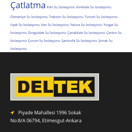
Çatlatma
Kilis Su İzolasyonu
Kırıkkale Su İzolasyonu
Osmaniye Su İzolasyonu
Trabzon Su İzolasyonu
Tunceli Su İzolasyonu
Uşak Su İzolasyonu
Van Su İzolasyonu
Yalova Su İzolasyonu
Yozgat Su
İzolasyonu
Zonguldak Su İzolasyonu
Çanakkale Su İzolasyonu
Çankırı Su
İzolasyonu
Çorum Su İzolasyonu
Şanlıurfa Su İzolasyonu
Şırnak Su
İzolasyonu
Piyade Mahallesi 1996 Sokak
No:8/A 0
6794,
Etimesgut-Ankara