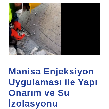
Manisa Enjeksiyon
Uygulaması ile Yapı
Onarım ve Su
İzolasyonu