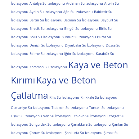
İzolasyonu
Antalya Su İzolasyonu
Ardahan Su İzolasyonu
Artvin Su
İzolasyonu
Aydın Su İzolasyonu
Ağrı Su İzolasyonu
Balıkesir Su
İzolasyonu
Bartın Su İzolasyonu
Batman Su İzolasyonu
Bayburt Su
İzolasyonu
Bilecik Su İzolasyonu
Bingöl Su İzolasyonu
Bitlis Su
İzolasyonu
Bolu Su İzolasyonu
Burdur Su İzolasyonu
Bursa Su
İzolasyonu
Denizli Su İzolasyonu
Diyarbakır Su İzolasyonu
Düzce Su
İzolasyonu
Edirne Su İzolasyonu
Iğdır Su İzolasyonu
Karabük Su
Kaya ve Beton
İzolasyonu
Karaman Su İzolasyonu
Kırımı
Kaya ve Beton
Çatlatma
Kilis Su İzolasyonu
Kırıkkale Su İzolasyonu
Osmaniye Su İzolasyonu
Trabzon Su İzolasyonu
Tunceli Su İzolasyonu
Uşak Su İzolasyonu
Van Su İzolasyonu
Yalova Su İzolasyonu
Yozgat Su
İzolasyonu
Zonguldak Su İzolasyonu
Çanakkale Su İzolasyonu
Çankırı Su
İzolasyonu
Çorum Su İzolasyonu
Şanlıurfa Su İzolasyonu
Şırnak Su