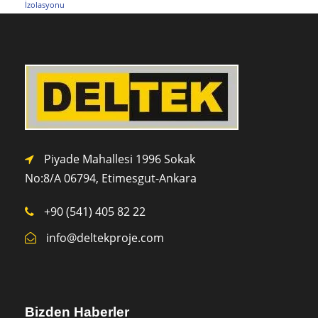
İzolasyonu
Piyade Mahallesi 1996 Sokak
No:8/A 0
6794,
Etimesgut-Ankara
+90 (541) 405 82 22
info@deltekproje.com
Bizden Haberler