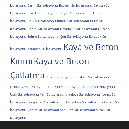
İzolasyonu
Bartın Su İzolasyonu
Batman Su İzolasyonu
Bayburt Su
İzolasyonu
Bilecik Su İzolasyonu
Bingöl Su İzolasyonu
Bitlis Su
İzolasyonu
Bolu Su İzolasyonu
Burdur Su İzolasyonu
Bursa Su
İzolasyonu
Denizli Su İzolasyonu
Diyarbakır Su İzolasyonu
Düzce Su
İzolasyonu
Edirne Su İzolasyonu
Iğdır Su İzolasyonu
Karabük Su
Kaya ve Beton
İzolasyonu
Karaman Su İzolasyonu
Kırımı
Kaya ve Beton
Çatlatma
Kilis Su İzolasyonu
Kırıkkale Su İzolasyonu
Osmaniye Su İzolasyonu
Trabzon Su İzolasyonu
Tunceli Su İzolasyonu
Uşak Su İzolasyonu
Van Su İzolasyonu
Yalova Su İzolasyonu
Yozgat Su
İzolasyonu
Zonguldak Su İzolasyonu
Çanakkale Su İzolasyonu
Çankırı Su
İzolasyonu
Çorum Su İzolasyonu
Şanlıurfa Su İzolasyonu
Şırnak Su
İzolasyonu