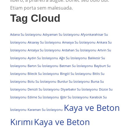
libero, a pharetra augue. Donec sed odio dui.
Etiam porta sem malesuada.
Tag Cloud
Adana Su İzolasyonu
Adıyaman Su İzolasyonu
Afyonkarahisar Su
İzolasyonu
Aksaray Su İzolasyonu
Amasya Su İzolasyonu
Ankara Su
İzolasyonu
Antalya Su İzolasyonu
Ardahan Su İzolasyonu
Artvin Su
İzolasyonu
Aydın Su İzolasyonu
Ağrı Su İzolasyonu
Balıkesir Su
İzolasyonu
Bartın Su İzolasyonu
Batman Su İzolasyonu
Bayburt Su
İzolasyonu
Bilecik Su İzolasyonu
Bingöl Su İzolasyonu
Bitlis Su
İzolasyonu
Bolu Su İzolasyonu
Burdur Su İzolasyonu
Bursa Su
İzolasyonu
Denizli Su İzolasyonu
Diyarbakır Su İzolasyonu
Düzce Su
İzolasyonu
Edirne Su İzolasyonu
Iğdır Su İzolasyonu
Karabük Su
Kaya ve Beton
İzolasyonu
Karaman Su İzolasyonu
Kırımı
Kaya ve Beton