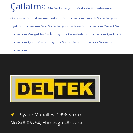
Çatlatma
Kilis Su İzolasyonu
Kırıkkale Su İzolasyonu
Osmaniye Su İzolasyonu
Trabzon Su İzolasyonu
Tunceli Su İzolasyonu
Uşak Su İzolasyonu
Van Su İzolasyonu
Yalova Su İzolasyonu
Yozgat Su
İzolasyonu
Zonguldak Su İzolasyonu
Çanakkale Su İzolasyonu
Çankırı Su
İzolasyonu
Çorum Su İzolasyonu
Şanlıurfa Su İzolasyonu
Şırnak Su
İzolasyonu
Piyade Mahallesi 1996 Sokak
No:8/A 0
6794,
Etimesgut-Ankara