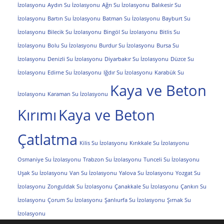
İzolasyonu
Aydın Su İzolasyonu
Ağrı Su İzolasyonu
Balıkesir Su
İzolasyonu
Bartın Su İzolasyonu
Batman Su İzolasyonu
Bayburt Su
İzolasyonu
Bilecik Su İzolasyonu
Bingöl Su İzolasyonu
Bitlis Su
İzolasyonu
Bolu Su İzolasyonu
Burdur Su İzolasyonu
Bursa Su
İzolasyonu
Denizli Su İzolasyonu
Diyarbakır Su İzolasyonu
Düzce Su
İzolasyonu
Edirne Su İzolasyonu
Iğdır Su İzolasyonu
Karabük Su
Kaya ve Beton
İzolasyonu
Karaman Su İzolasyonu
Kırımı
Kaya ve Beton
Çatlatma
Kilis Su İzolasyonu
Kırıkkale Su İzolasyonu
Osmaniye Su İzolasyonu
Trabzon Su İzolasyonu
Tunceli Su İzolasyonu
Uşak Su İzolasyonu
Van Su İzolasyonu
Yalova Su İzolasyonu
Yozgat Su
İzolasyonu
Zonguldak Su İzolasyonu
Çanakkale Su İzolasyonu
Çankırı Su
İzolasyonu
Çorum Su İzolasyonu
Şanlıurfa Su İzolasyonu
Şırnak Su
İzolasyonu