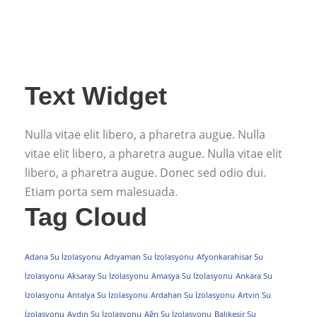
Text Widget
Nulla vitae elit libero, a pharetra augue. Nulla
vitae elit libero, a pharetra augue. Nulla vitae elit
libero, a pharetra augue. Donec sed odio dui.
Etiam porta sem malesuada.
Tag Cloud
Adana Su İzolasyonu
Adıyaman Su İzolasyonu
Afyonkarahisar Su
İzolasyonu
Aksaray Su İzolasyonu
Amasya Su İzolasyonu
Ankara Su
İzolasyonu
Antalya Su İzolasyonu
Ardahan Su İzolasyonu
Artvin Su
İzolasyonu
Aydın Su İzolasyonu
Ağrı Su İzolasyonu
Balıkesir Su