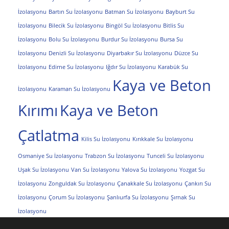
İzolasyonu
Bartın Su İzolasyonu
Batman Su İzolasyonu
Bayburt Su
İzolasyonu
Bilecik Su İzolasyonu
Bingöl Su İzolasyonu
Bitlis Su
İzolasyonu
Bolu Su İzolasyonu
Burdur Su İzolasyonu
Bursa Su
İzolasyonu
Denizli Su İzolasyonu
Diyarbakır Su İzolasyonu
Düzce Su
İzolasyonu
Edirne Su İzolasyonu
Iğdır Su İzolasyonu
Karabük Su
Kaya ve Beton
İzolasyonu
Karaman Su İzolasyonu
Kırımı
Kaya ve Beton
Çatlatma
Kilis Su İzolasyonu
Kırıkkale Su İzolasyonu
Osmaniye Su İzolasyonu
Trabzon Su İzolasyonu
Tunceli Su İzolasyonu
Uşak Su İzolasyonu
Van Su İzolasyonu
Yalova Su İzolasyonu
Yozgat Su
İzolasyonu
Zonguldak Su İzolasyonu
Çanakkale Su İzolasyonu
Çankırı Su
İzolasyonu
Çorum Su İzolasyonu
Şanlıurfa Su İzolasyonu
Şırnak Su
İzolasyonu