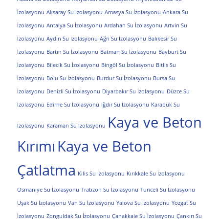
İzolasyonu
Aksaray Su İzolasyonu
Amasya Su İzolasyonu
Ankara Su
İzolasyonu
Antalya Su İzolasyonu
Ardahan Su İzolasyonu
Artvin Su
İzolasyonu
Aydın Su İzolasyonu
Ağrı Su İzolasyonu
Balıkesir Su
İzolasyonu
Bartın Su İzolasyonu
Batman Su İzolasyonu
Bayburt Su
İzolasyonu
Bilecik Su İzolasyonu
Bingöl Su İzolasyonu
Bitlis Su
İzolasyonu
Bolu Su İzolasyonu
Burdur Su İzolasyonu
Bursa Su
İzolasyonu
Denizli Su İzolasyonu
Diyarbakır Su İzolasyonu
Düzce Su
İzolasyonu
Edirne Su İzolasyonu
Iğdır Su İzolasyonu
Karabük Su
Kaya ve Beton
İzolasyonu
Karaman Su İzolasyonu
Kırımı
Kaya ve Beton
Çatlatma
Kilis Su İzolasyonu
Kırıkkale Su İzolasyonu
Osmaniye Su İzolasyonu
Trabzon Su İzolasyonu
Tunceli Su İzolasyonu
Uşak Su İzolasyonu
Van Su İzolasyonu
Yalova Su İzolasyonu
Yozgat Su
İzolasyonu
Zonguldak Su İzolasyonu
Çanakkale Su İzolasyonu
Çankırı Su