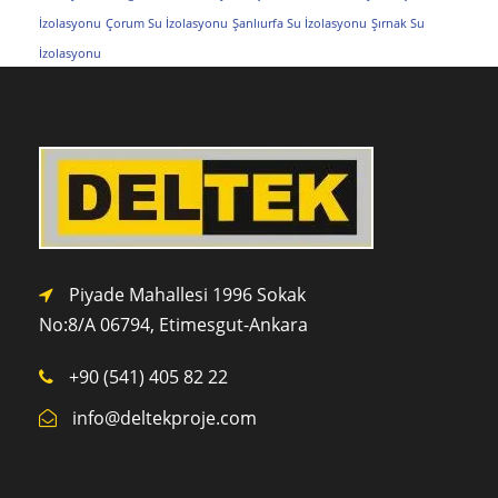
İzolasyonu
Çorum Su İzolasyonu
Şanlıurfa Su İzolasyonu
Şırnak Su
İzolasyonu
Piyade Mahallesi 1996 Sokak
No:8/A 0
6794,
Etimesgut-Ankara
+90 (541) 405 82 22
info@deltekproje.com