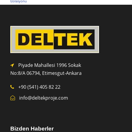
İzolasyonu
Piyade Mahallesi 1996 Sokak
No:8/A 0
6794,
Etimesgut-Ankara
+90 (541) 405 82 22
info@deltekproje.com
Bizden Haberler