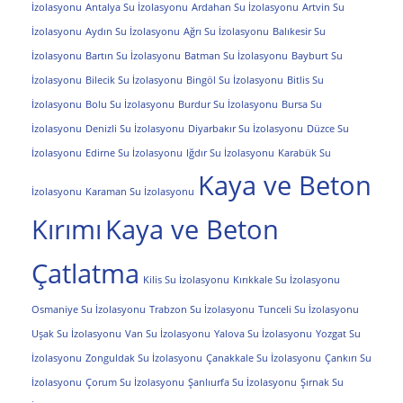
İzolasyonu
Antalya Su İzolasyonu
Ardahan Su İzolasyonu
Artvin Su
İzolasyonu
Aydın Su İzolasyonu
Ağrı Su İzolasyonu
Balıkesir Su
İzolasyonu
Bartın Su İzolasyonu
Batman Su İzolasyonu
Bayburt Su
İzolasyonu
Bilecik Su İzolasyonu
Bingöl Su İzolasyonu
Bitlis Su
İzolasyonu
Bolu Su İzolasyonu
Burdur Su İzolasyonu
Bursa Su
İzolasyonu
Denizli Su İzolasyonu
Diyarbakır Su İzolasyonu
Düzce Su
İzolasyonu
Edirne Su İzolasyonu
Iğdır Su İzolasyonu
Karabük Su
Kaya ve Beton
İzolasyonu
Karaman Su İzolasyonu
Kırımı
Kaya ve Beton
Çatlatma
Kilis Su İzolasyonu
Kırıkkale Su İzolasyonu
Osmaniye Su İzolasyonu
Trabzon Su İzolasyonu
Tunceli Su İzolasyonu
Uşak Su İzolasyonu
Van Su İzolasyonu
Yalova Su İzolasyonu
Yozgat Su
İzolasyonu
Zonguldak Su İzolasyonu
Çanakkale Su İzolasyonu
Çankırı Su
İzolasyonu
Çorum Su İzolasyonu
Şanlıurfa Su İzolasyonu
Şırnak Su