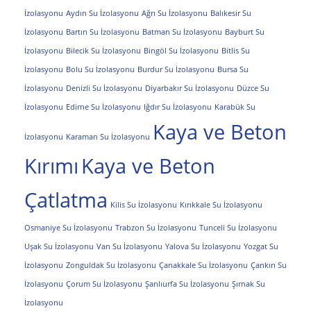
İzolasyonu
Aydın Su İzolasyonu
Ağrı Su İzolasyonu
Balıkesir Su
İzolasyonu
Bartın Su İzolasyonu
Batman Su İzolasyonu
Bayburt Su
İzolasyonu
Bilecik Su İzolasyonu
Bingöl Su İzolasyonu
Bitlis Su
İzolasyonu
Bolu Su İzolasyonu
Burdur Su İzolasyonu
Bursa Su
İzolasyonu
Denizli Su İzolasyonu
Diyarbakır Su İzolasyonu
Düzce Su
İzolasyonu
Edirne Su İzolasyonu
Iğdır Su İzolasyonu
Karabük Su
Kaya ve Beton
İzolasyonu
Karaman Su İzolasyonu
Kırımı
Kaya ve Beton
Çatlatma
Kilis Su İzolasyonu
Kırıkkale Su İzolasyonu
Osmaniye Su İzolasyonu
Trabzon Su İzolasyonu
Tunceli Su İzolasyonu
Uşak Su İzolasyonu
Van Su İzolasyonu
Yalova Su İzolasyonu
Yozgat Su
İzolasyonu
Zonguldak Su İzolasyonu
Çanakkale Su İzolasyonu
Çankırı Su
İzolasyonu
Çorum Su İzolasyonu
Şanlıurfa Su İzolasyonu
Şırnak Su
İzolasyonu