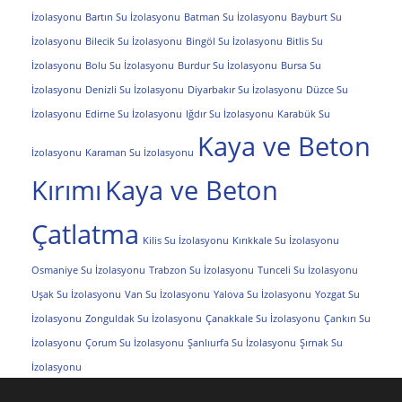
İzolasyonu
Bartın Su İzolasyonu
Batman Su İzolasyonu
Bayburt Su
İzolasyonu
Bilecik Su İzolasyonu
Bingöl Su İzolasyonu
Bitlis Su
İzolasyonu
Bolu Su İzolasyonu
Burdur Su İzolasyonu
Bursa Su
İzolasyonu
Denizli Su İzolasyonu
Diyarbakır Su İzolasyonu
Düzce Su
İzolasyonu
Edirne Su İzolasyonu
Iğdır Su İzolasyonu
Karabük Su
Kaya ve Beton
İzolasyonu
Karaman Su İzolasyonu
Kırımı
Kaya ve Beton
Çatlatma
Kilis Su İzolasyonu
Kırıkkale Su İzolasyonu
Osmaniye Su İzolasyonu
Trabzon Su İzolasyonu
Tunceli Su İzolasyonu
Uşak Su İzolasyonu
Van Su İzolasyonu
Yalova Su İzolasyonu
Yozgat Su
İzolasyonu
Zonguldak Su İzolasyonu
Çanakkale Su İzolasyonu
Çankırı Su
İzolasyonu
Çorum Su İzolasyonu
Şanlıurfa Su İzolasyonu
Şırnak Su
İzolasyonu