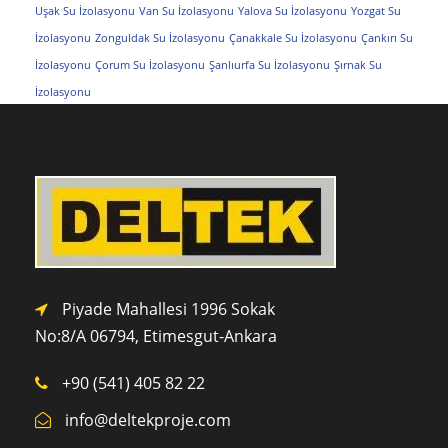
Uşak Su İzolasyonu
Van Su İzolasyonu
Yalova Su İzolasyonu
Yozgat Su
İzolasyonu
Zonguldak Su İzolasyonu
Çanakkale Su İzolasyonu
Çankırı Su
İzolasyonu
Çorum Su İzolasyonu
Şanlıurfa Su İzolasyonu
Şırnak Su
İzolasyonu
Piyade Mahallesi 1996 Sokak
No:8/A 0
6794,
Etimesgut-Ankara
+90 (541) 405 82 22
info@deltekproje.com