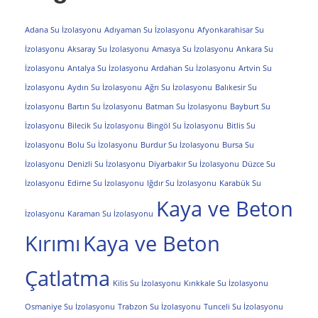
Adana Su İzolasyonu
Adıyaman Su İzolasyonu
Afyonkarahisar Su
İzolasyonu
Aksaray Su İzolasyonu
Amasya Su İzolasyonu
Ankara Su
İzolasyonu
Antalya Su İzolasyonu
Ardahan Su İzolasyonu
Artvin Su
İzolasyonu
Aydın Su İzolasyonu
Ağrı Su İzolasyonu
Balıkesir Su
İzolasyonu
Bartın Su İzolasyonu
Batman Su İzolasyonu
Bayburt Su
İzolasyonu
Bilecik Su İzolasyonu
Bingöl Su İzolasyonu
Bitlis Su
İzolasyonu
Bolu Su İzolasyonu
Burdur Su İzolasyonu
Bursa Su
İzolasyonu
Denizli Su İzolasyonu
Diyarbakır Su İzolasyonu
Düzce Su
İzolasyonu
Edirne Su İzolasyonu
Iğdır Su İzolasyonu
Karabük Su
Kaya ve Beton
İzolasyonu
Karaman Su İzolasyonu
Kırımı
Kaya ve Beton
Çatlatma
Kilis Su İzolasyonu
Kırıkkale Su İzolasyonu
Osmaniye Su İzolasyonu
Trabzon Su İzolasyonu
Tunceli Su İzolasyonu