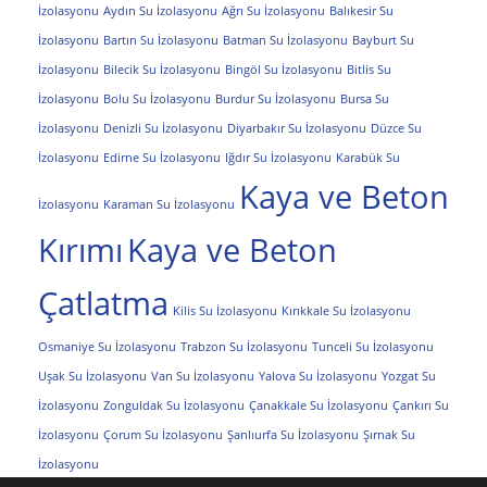
İzolasyonu
Aydın Su İzolasyonu
Ağrı Su İzolasyonu
Balıkesir Su
İzolasyonu
Bartın Su İzolasyonu
Batman Su İzolasyonu
Bayburt Su
İzolasyonu
Bilecik Su İzolasyonu
Bingöl Su İzolasyonu
Bitlis Su
İzolasyonu
Bolu Su İzolasyonu
Burdur Su İzolasyonu
Bursa Su
İzolasyonu
Denizli Su İzolasyonu
Diyarbakır Su İzolasyonu
Düzce Su
İzolasyonu
Edirne Su İzolasyonu
Iğdır Su İzolasyonu
Karabük Su
Kaya ve Beton
İzolasyonu
Karaman Su İzolasyonu
Kırımı
Kaya ve Beton
Çatlatma
Kilis Su İzolasyonu
Kırıkkale Su İzolasyonu
Osmaniye Su İzolasyonu
Trabzon Su İzolasyonu
Tunceli Su İzolasyonu
Uşak Su İzolasyonu
Van Su İzolasyonu
Yalova Su İzolasyonu
Yozgat Su
İzolasyonu
Zonguldak Su İzolasyonu
Çanakkale Su İzolasyonu
Çankırı Su
İzolasyonu
Çorum Su İzolasyonu
Şanlıurfa Su İzolasyonu
Şırnak Su
İzolasyonu