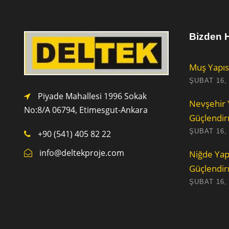
Bizden H
Muş Yapıs
ŞUBAT 16,
Piyade Mahallesi 1996 Sokak
Nevşehir 
No:8/A 0
6794,
Etimesgut-Ankara
Güçlendi
ŞUBAT 16,
+90 (541) 405 82 22
info@deltekproje.com
Niğde Yap
Güçlendi
ŞUBAT 16,