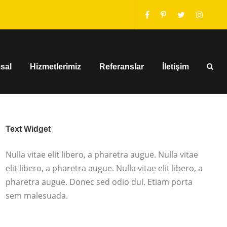
sal
Hizmetlerimiz
Referanslar
İletişim
Text Widget
Nulla vitae elit libero, a pharetra augue. Nulla vitae
elit libero, a pharetra augue. Nulla vitae elit libero, a
pharetra augue. Donec sed odio dui. Etiam porta
sem malesuada.