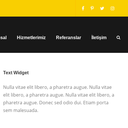
sal
Hizmetlerimiz
Referanslar
İletişim
Text Widget
Nulla vitae elit libero, a pharetra augue. Nulla vitae
elit libero, a pharetra augue. Nulla vitae elit libero, a
pharetra augue. Donec sed odio dui. Etiam porta
sem malesuada.