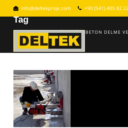
info@deltekproje.com
+90 (541) 405 82 2
Tag
DÜZCE KAROT MAKINASI ILE BETON DELME V