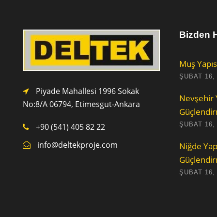
Bizden H
Muş Yapıs
ŞUBAT 16,
Piyade Mahallesi 1996 Sokak
Nevşehir 
No:8/A 0
6794,
Etimesgut-Ankara
Güçlendi
ŞUBAT 16,
+90 (541) 405 82 22
info@deltekproje.com
Niğde Yap
Güçlendi
ŞUBAT 16,