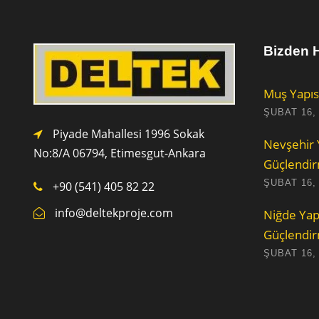
Bizden H
Muş Yapıs
ŞUBAT 16,
Piyade Mahallesi 1996 Sokak
Nevşehir 
No:8/A 0
6794,
Etimesgut-Ankara
Güçlendi
ŞUBAT 16,
+90 (541) 405 82 22
info@deltekproje.com
Niğde Yap
Güçlendi
ŞUBAT 16,