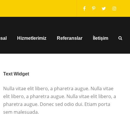
sal
Hizmetlerimiz
Referanslar
İletişim
Text Widget
Nulla vitae elit libero, a pharetra augue. Nulla vitae
elit libero, a pharetra augue. Nulla vitae elit libero, a
pharetra augue. Donec sed odio dui. Etiam porta
sem malesuada.