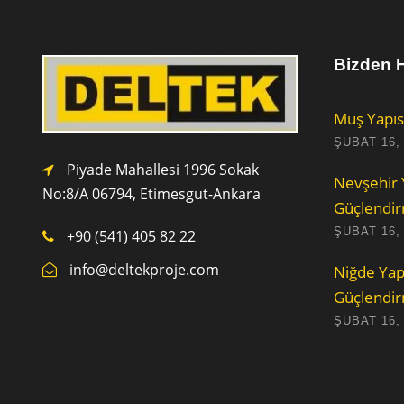
Bizden H
Muş Yapıs
ŞUBAT 16,
Piyade Mahallesi 1996 Sokak
Nevşehir 
No:8/A 0
6794,
Etimesgut-Ankara
Güçlendi
ŞUBAT 16,
+90 (541) 405 82 22
info@deltekproje.com
Niğde Yap
Güçlendi
ŞUBAT 16,