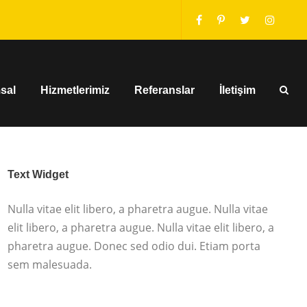
sal
Hizmetlerimiz
Referanslar
İletişim
Text Widget
Nulla vitae elit libero, a pharetra augue. Nulla vitae
elit libero, a pharetra augue. Nulla vitae elit libero, a
pharetra augue. Donec sed odio dui. Etiam porta
sem malesuada.