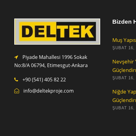
Bizden H
Muş Yapıs
ŞUBAT 16,
Piyade Mahallesi 1996 Sokak
Nevşehir 
No:8/A 0
6794,
Etimesgut-Ankara
Güçlendi
ŞUBAT 16,
+90 (541) 405 82 22
info@deltekproje.com
Niğde Yap
Güçlendi
ŞUBAT 16,