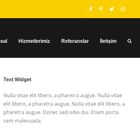
sal
Hizmetlerimiz
Referanslar
İletişim
Text Widget
Nulla vitae elit libero, a pharetra augue. Nulla vitae
elit libero, a pharetra augue. Nulla vitae elit libero, a
pharetra augue. Donec sed odio dui. Etiam porta
sem malesuada.