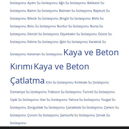
İzolasyonu
Aydın Su İzolasyonu
Ağrı Su İzolasyonu
Balıkesir Su
İzolasyonu
Bartın Su İzolasyonu
Batman Su İzolasyonu
Bayburt Su
İzolasyonu
Bilecik Su İzolasyonu
Bingöl Su İzolasyonu
Bitlis Su
İzolasyonu
Bolu Su İzolasyonu
Burdur Su İzolasyonu
Bursa Su
İzolasyonu
Denizli Su İzolasyonu
Diyarbakır Su İzolasyonu
Düzce Su
İzolasyonu
Edirne Su İzolasyonu
Iğdır Su İzolasyonu
Karabük Su
Kaya ve Beton
İzolasyonu
Karaman Su İzolasyonu
Kırımı
Kaya ve Beton
Çatlatma
Kilis Su İzolasyonu
Kırıkkale Su İzolasyonu
Osmaniye Su İzolasyonu
Trabzon Su İzolasyonu
Tunceli Su İzolasyonu
Uşak Su İzolasyonu
Van Su İzolasyonu
Yalova Su İzolasyonu
Yozgat Su
İzolasyonu
Zonguldak Su İzolasyonu
Çanakkale Su İzolasyonu
Çankırı Su
İzolasyonu
Çorum Su İzolasyonu
Şanlıurfa Su İzolasyonu
Şırnak Su
İzolasyonu