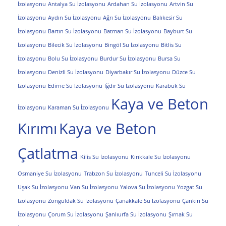
İzolasyonu
Antalya Su İzolasyonu
Ardahan Su İzolasyonu
Artvin Su
İzolasyonu
Aydın Su İzolasyonu
Ağrı Su İzolasyonu
Balıkesir Su
İzolasyonu
Bartın Su İzolasyonu
Batman Su İzolasyonu
Bayburt Su
İzolasyonu
Bilecik Su İzolasyonu
Bingöl Su İzolasyonu
Bitlis Su
İzolasyonu
Bolu Su İzolasyonu
Burdur Su İzolasyonu
Bursa Su
İzolasyonu
Denizli Su İzolasyonu
Diyarbakır Su İzolasyonu
Düzce Su
İzolasyonu
Edirne Su İzolasyonu
Iğdır Su İzolasyonu
Karabük Su
Kaya ve Beton
İzolasyonu
Karaman Su İzolasyonu
Kırımı
Kaya ve Beton
Çatlatma
Kilis Su İzolasyonu
Kırıkkale Su İzolasyonu
Osmaniye Su İzolasyonu
Trabzon Su İzolasyonu
Tunceli Su İzolasyonu
Uşak Su İzolasyonu
Van Su İzolasyonu
Yalova Su İzolasyonu
Yozgat Su
İzolasyonu
Zonguldak Su İzolasyonu
Çanakkale Su İzolasyonu
Çankırı Su
İzolasyonu
Çorum Su İzolasyonu
Şanlıurfa Su İzolasyonu
Şırnak Su