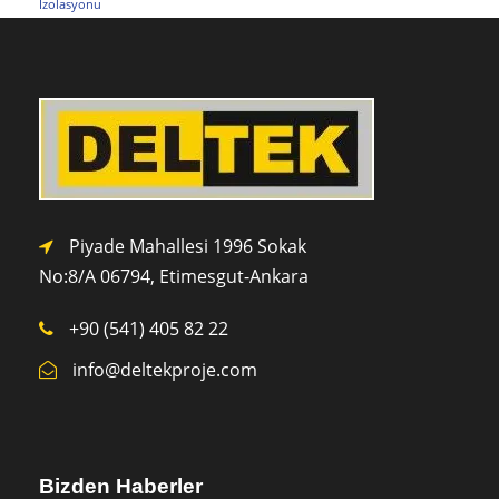
İzolasyonu
Piyade Mahallesi 1996 Sokak
No:8/A 0
6794,
Etimesgut-Ankara
+90 (541) 405 82 22
info@deltekproje.com
Bizden Haberler