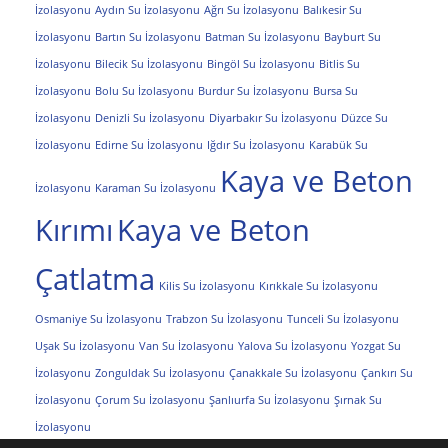
İzolasyonu
Aydın Su İzolasyonu
Ağrı Su İzolasyonu
Balıkesir Su
İzolasyonu
Bartın Su İzolasyonu
Batman Su İzolasyonu
Bayburt Su
İzolasyonu
Bilecik Su İzolasyonu
Bingöl Su İzolasyonu
Bitlis Su
İzolasyonu
Bolu Su İzolasyonu
Burdur Su İzolasyonu
Bursa Su
İzolasyonu
Denizli Su İzolasyonu
Diyarbakır Su İzolasyonu
Düzce Su
İzolasyonu
Edirne Su İzolasyonu
Iğdır Su İzolasyonu
Karabük Su
Kaya ve Beton
İzolasyonu
Karaman Su İzolasyonu
Kırımı
Kaya ve Beton
Çatlatma
Kilis Su İzolasyonu
Kırıkkale Su İzolasyonu
Osmaniye Su İzolasyonu
Trabzon Su İzolasyonu
Tunceli Su İzolasyonu
Uşak Su İzolasyonu
Van Su İzolasyonu
Yalova Su İzolasyonu
Yozgat Su
İzolasyonu
Zonguldak Su İzolasyonu
Çanakkale Su İzolasyonu
Çankırı Su
İzolasyonu
Çorum Su İzolasyonu
Şanlıurfa Su İzolasyonu
Şırnak Su
İzolasyonu