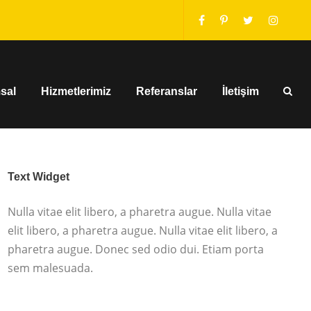
sal
Hizmetlerimiz
Referanslar
İletişim
Text Widget
Nulla vitae elit libero, a pharetra augue. Nulla vitae
elit libero, a pharetra augue. Nulla vitae elit libero, a
pharetra augue. Donec sed odio dui. Etiam porta
sem malesuada.