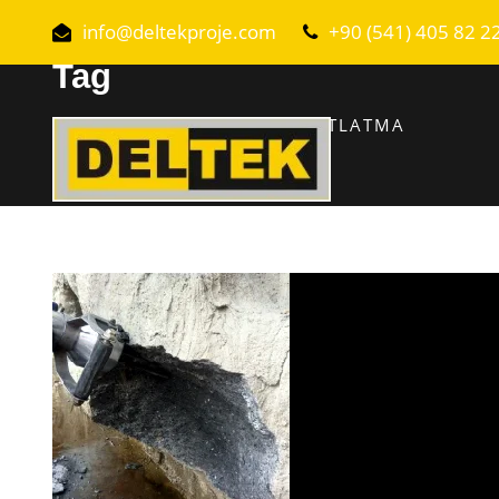
info@deltekproje.com
+90 (541) 405 82 2
Tag
BATMAN KAYA VE BETON ÇATLATMA