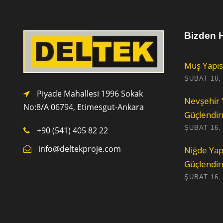
Bizden H
Muş Yapıs
ŞUBAT 16,
Piyade Mahallesi 1996 Sokak
Nevşehir 
No:8/A 0
6794,
Etimesgut-Ankara
Güçlendi
ŞUBAT 16,
+90 (541) 405 82 22
info@deltekproje.com
Niğde Yap
Güçlendi
ŞUBAT 16,