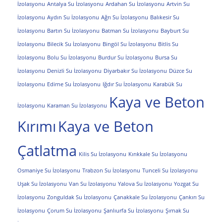
İzolasyonu
Antalya Su İzolasyonu
Ardahan Su İzolasyonu
Artvin Su
İzolasyonu
Aydın Su İzolasyonu
Ağrı Su İzolasyonu
Balıkesir Su
İzolasyonu
Bartın Su İzolasyonu
Batman Su İzolasyonu
Bayburt Su
İzolasyonu
Bilecik Su İzolasyonu
Bingöl Su İzolasyonu
Bitlis Su
İzolasyonu
Bolu Su İzolasyonu
Burdur Su İzolasyonu
Bursa Su
İzolasyonu
Denizli Su İzolasyonu
Diyarbakır Su İzolasyonu
Düzce Su
İzolasyonu
Edirne Su İzolasyonu
Iğdır Su İzolasyonu
Karabük Su
Kaya ve Beton
İzolasyonu
Karaman Su İzolasyonu
Kırımı
Kaya ve Beton
Çatlatma
Kilis Su İzolasyonu
Kırıkkale Su İzolasyonu
Osmaniye Su İzolasyonu
Trabzon Su İzolasyonu
Tunceli Su İzolasyonu
Uşak Su İzolasyonu
Van Su İzolasyonu
Yalova Su İzolasyonu
Yozgat Su
İzolasyonu
Zonguldak Su İzolasyonu
Çanakkale Su İzolasyonu
Çankırı Su
İzolasyonu
Çorum Su İzolasyonu
Şanlıurfa Su İzolasyonu
Şırnak Su