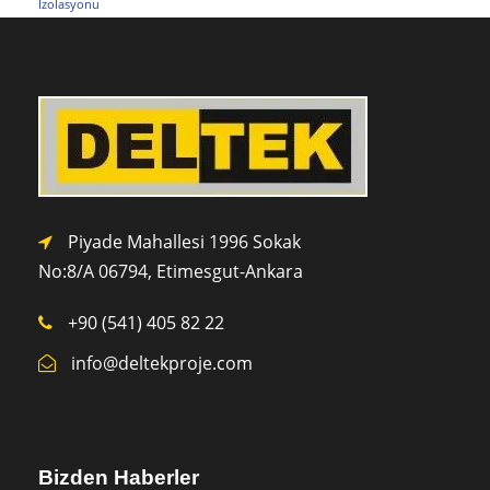
İzolasyonu
Piyade Mahallesi 1996 Sokak
No:8/A 0
6794,
Etimesgut-Ankara
+90 (541) 405 82 22
info@deltekproje.com
Bizden Haberler