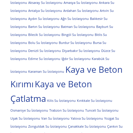
İzolasyonu
Aksaray Su İzolasyonu
Amasya Su İzolasyonu
Ankara Su
İzolasyonu
Antalya Su İzolasyonu
Ardahan Su İzolasyonu
Artvin Su
İzolasyonu
Aydın Su İzolasyonu
Ağrı Su İzolasyonu
Balıkesir Su
İzolasyonu
Bartın Su İzolasyonu
Batman Su İzolasyonu
Bayburt Su
İzolasyonu
Bilecik Su İzolasyonu
Bingöl Su İzolasyonu
Bitlis Su
İzolasyonu
Bolu Su İzolasyonu
Burdur Su İzolasyonu
Bursa Su
İzolasyonu
Denizli Su İzolasyonu
Diyarbakır Su İzolasyonu
Düzce Su
İzolasyonu
Edirne Su İzolasyonu
Iğdır Su İzolasyonu
Karabük Su
Kaya ve Beton
İzolasyonu
Karaman Su İzolasyonu
Kırımı
Kaya ve Beton
Çatlatma
Kilis Su İzolasyonu
Kırıkkale Su İzolasyonu
Osmaniye Su İzolasyonu
Trabzon Su İzolasyonu
Tunceli Su İzolasyonu
Uşak Su İzolasyonu
Van Su İzolasyonu
Yalova Su İzolasyonu
Yozgat Su
İzolasyonu
Zonguldak Su İzolasyonu
Çanakkale Su İzolasyonu
Çankırı Su