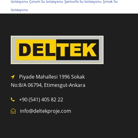
İzolasyonu
Çorum Su İzolasyonu
Şanlıurfa Su İzolasyonu
Şırnak Su
İzolasyonu
Piyade Mahallesi 1996 Sokak
No:8/A 0
6794,
Etimesgut-Ankara
+90 (541) 405 82 22
info@deltekproje.com