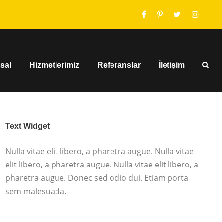
sal
Hizmetlerimiz
Referanslar
İletişim
Text Widget
Nulla vitae elit libero, a pharetra augue. Nulla vitae
elit libero, a pharetra augue. Nulla vitae elit libero, a
pharetra augue. Donec sed odio dui. Etiam porta
sem malesuada.