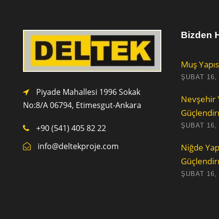
Bizden H
Muş Yapıs
ŞUBAT 16,
Piyade Mahallesi 1996 Sokak
Nevşehir 
No:8/A 0
6794,
Etimesgut-Ankara
Güçlendi
ŞUBAT 16,
+90 (541) 405 82 22
info@deltekproje.com
Niğde Yap
Güçlendi
ŞUBAT 16,