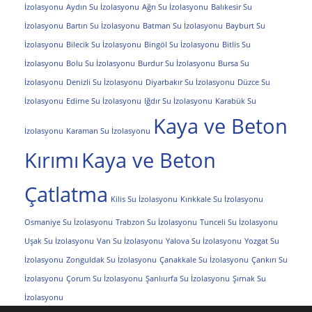
İzolasyonu
Aydın Su İzolasyonu
Ağrı Su İzolasyonu
Balıkesir Su
İzolasyonu
Bartın Su İzolasyonu
Batman Su İzolasyonu
Bayburt Su
İzolasyonu
Bilecik Su İzolasyonu
Bingöl Su İzolasyonu
Bitlis Su
İzolasyonu
Bolu Su İzolasyonu
Burdur Su İzolasyonu
Bursa Su
İzolasyonu
Denizli Su İzolasyonu
Diyarbakır Su İzolasyonu
Düzce Su
İzolasyonu
Edirne Su İzolasyonu
Iğdır Su İzolasyonu
Karabük Su
Kaya ve Beton
İzolasyonu
Karaman Su İzolasyonu
Kırımı
Kaya ve Beton
Çatlatma
Kilis Su İzolasyonu
Kırıkkale Su İzolasyonu
Osmaniye Su İzolasyonu
Trabzon Su İzolasyonu
Tunceli Su İzolasyonu
Uşak Su İzolasyonu
Van Su İzolasyonu
Yalova Su İzolasyonu
Yozgat Su
İzolasyonu
Zonguldak Su İzolasyonu
Çanakkale Su İzolasyonu
Çankırı Su
İzolasyonu
Çorum Su İzolasyonu
Şanlıurfa Su İzolasyonu
Şırnak Su
İzolasyonu