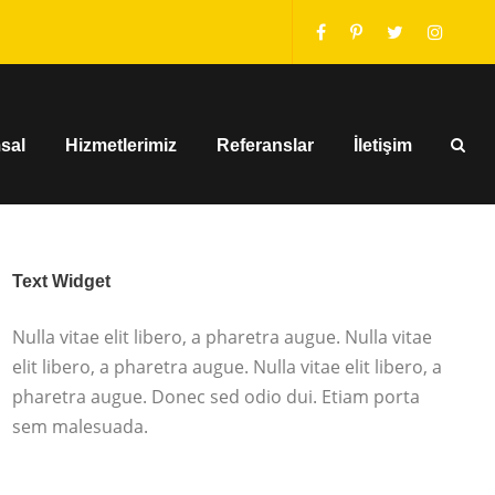
sal
Hizmetlerimiz
Referanslar
İletişim
Text Widget
Nulla vitae elit libero, a pharetra augue. Nulla vitae
elit libero, a pharetra augue. Nulla vitae elit libero, a
pharetra augue. Donec sed odio dui. Etiam porta
sem malesuada.