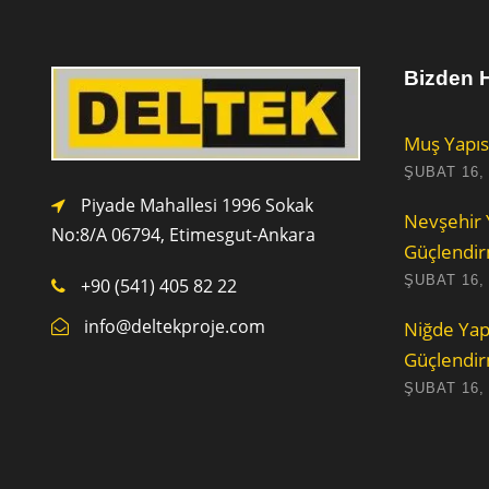
Bizden H
Muş Yapıs
ŞUBAT 16,
Piyade Mahallesi 1996 Sokak
Nevşehir 
No:8/A 0
6794,
Etimesgut-Ankara
Güçlendi
ŞUBAT 16,
+90 (541) 405 82 22
info@deltekproje.com
Niğde Yap
Güçlendi
ŞUBAT 16,