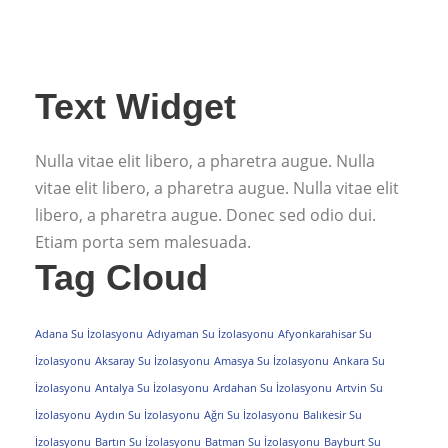
Text Widget
Nulla vitae elit libero, a pharetra augue. Nulla
vitae elit libero, a pharetra augue. Nulla vitae elit
libero, a pharetra augue. Donec sed odio dui.
Etiam porta sem malesuada.
Tag Cloud
Adana Su İzolasyonu
Adıyaman Su İzolasyonu
Afyonkarahisar Su
İzolasyonu
Aksaray Su İzolasyonu
Amasya Su İzolasyonu
Ankara Su
İzolasyonu
Antalya Su İzolasyonu
Ardahan Su İzolasyonu
Artvin Su
İzolasyonu
Aydın Su İzolasyonu
Ağrı Su İzolasyonu
Balıkesir Su
İzolasyonu
Bartın Su İzolasyonu
Batman Su İzolasyonu
Bayburt Su