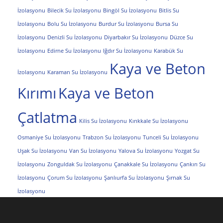
İzolasyonu
Bilecik Su İzolasyonu
Bingöl Su İzolasyonu
Bitlis Su
İzolasyonu
Bolu Su İzolasyonu
Burdur Su İzolasyonu
Bursa Su
İzolasyonu
Denizli Su İzolasyonu
Diyarbakır Su İzolasyonu
Düzce Su
İzolasyonu
Edirne Su İzolasyonu
Iğdır Su İzolasyonu
Karabük Su
Kaya ve Beton
İzolasyonu
Karaman Su İzolasyonu
Kırımı
Kaya ve Beton
Çatlatma
Kilis Su İzolasyonu
Kırıkkale Su İzolasyonu
Osmaniye Su İzolasyonu
Trabzon Su İzolasyonu
Tunceli Su İzolasyonu
Uşak Su İzolasyonu
Van Su İzolasyonu
Yalova Su İzolasyonu
Yozgat Su
İzolasyonu
Zonguldak Su İzolasyonu
Çanakkale Su İzolasyonu
Çankırı Su
İzolasyonu
Çorum Su İzolasyonu
Şanlıurfa Su İzolasyonu
Şırnak Su
İzolasyonu