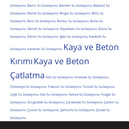
İzolasyonu
Bartın Su İzolasyonu
Batman Su İzolasyonu
Bayburt Su
İzolasyonu
Bilecik Su İzolasyonu
Bingöl Su İzolasyonu
Bitlis Su
İzolasyonu
Bolu Su İzolasyonu
Burdur Su İzolasyonu
Bursa Su
İzolasyonu
Denizli Su İzolasyonu
Diyarbakır Su İzolasyonu
Düzce Su
İzolasyonu
Edirne Su İzolasyonu
Iğdır Su İzolasyonu
Karabük Su
Kaya ve Beton
İzolasyonu
Karaman Su İzolasyonu
Kırımı
Kaya ve Beton
Çatlatma
Kilis Su İzolasyonu
Kırıkkale Su İzolasyonu
Osmaniye Su İzolasyonu
Trabzon Su İzolasyonu
Tunceli Su İzolasyonu
Uşak Su İzolasyonu
Van Su İzolasyonu
Yalova Su İzolasyonu
Yozgat Su
İzolasyonu
Zonguldak Su İzolasyonu
Çanakkale Su İzolasyonu
Çankırı Su
İzolasyonu
Çorum Su İzolasyonu
Şanlıurfa Su İzolasyonu
Şırnak Su
İzolasyonu