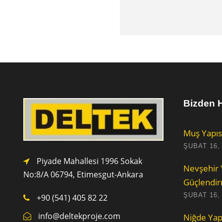
Bizden H
Muş Yapıs
ŞUBAT 16,
Piyade Mahallesi 1996 Sokak
Nevşehir 
No:8/A 0
6794,
Etimesgut-Ankara
Güçlendi
ŞUBAT 16,
+90 (541) 405 82 22
info@deltekproje.com
Niğde Yap