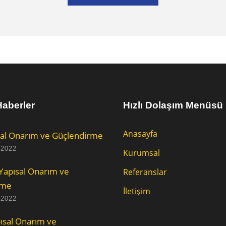
aberler
Hızlı Dolaşım Menüsü
Anasayfa
al Onarım ve Güçlendirme
 2022
Kurumsal
Yapısal Onarım ve
Referanslar
rme
İletişim
 2022
ısal Onarım ve