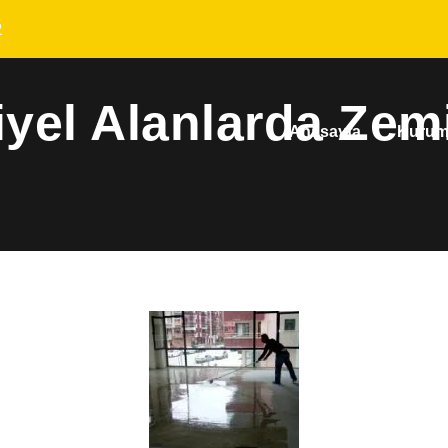
2
iyel Alanlarda Zem
Anasayfa
Kurum