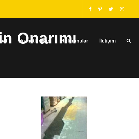
in Onarımı
sal
Hizmetlerimiz
Referanslar
İletişim