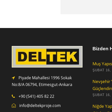
Bizden H
Muş Yapıs
ŞUBAT 16,
Piyade Mahallesi 1996 Sokak
Nevşehir 
No:8/A 0
6794,
Etimesgut-Ankara
Güçlendi
ŞUBAT 16,
+90 (541) 405 82 22
info@deltekproje.com
Niğde Yap