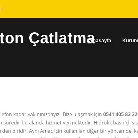
2
eton Çatlatma
Anasayfa
Kurum
elefon kadar yakınınızdayız . Bize ulaşmak için
0541 405 82 22
 süredir bu alanda hizmet vermektedir. Hidrolik basınçlı si
den biridir. Aynı Amaç için kullanılan diğer bir yöntemde, k