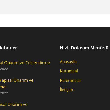
aberler
Hızlı Dolaşım Menüsü
Anasayfa
al Onarım ve Güçlendirme
 2022
Kurumsal
Yapısal Onarım ve
Referanslar
rme
İletişim
 2022
ısal Onarım ve