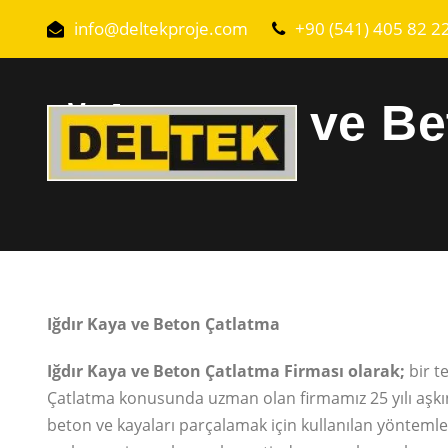
info@deltekproje.com
+90 (541) 405 82 2
Iğdır Kaya ve B
Iğdır Kaya ve Beton Çatlatma
Iğdır Kaya ve Beton Çatlatma Firması olarak;
bir t
Çatlatma konusunda uzman olan firmamız 25 yılı aşkın
beton ve kayaları parçalamak için kullanılan yöntemler