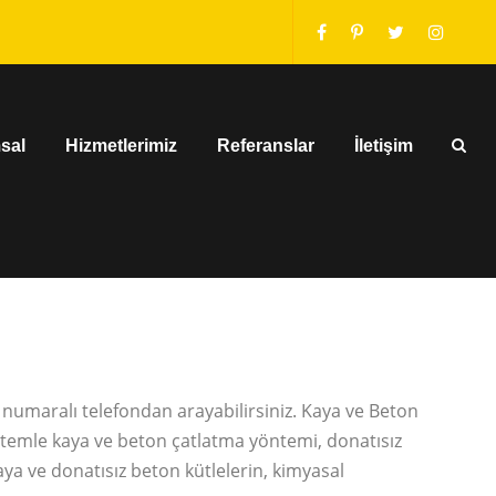
sal
Hizmetlerimiz
Referanslar
İletişim
numaralı telefondan arayabilirsiniz. Kaya ve Beton
stemle kaya ve beton çatlatma yöntemi, donatısız
aya ve donatısız beton kütlelerin, kimyasal